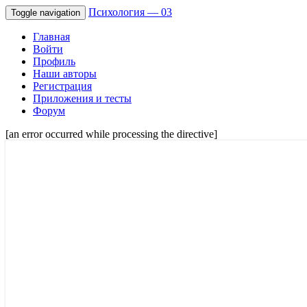
Психология — 03
Toggle navigation
Главная
Войти
Профиль
Наши авторы
Регистрация
Приложения и тесты
Форум
[an error occurred while processing the directive]
Советы психологов онлайн мужчинам, 
Психология — 03