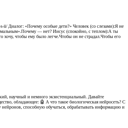
a-s-ii/ Диалог: «Почему особые дети?» Человек (со слезами):Я не
рмальным».Почему — нет? Иисус (спокойно, с теплом):А ты
о хочу, чтобы ему было легче.Чтобы он не страдал.Чтобы его
ский, научный и немного экзистенциальный. Давайте
ество, обладающее: 🤖 А что такое биологическая нейросеть? С
му нейронов, способную обучаться, обрабатывать информацию и