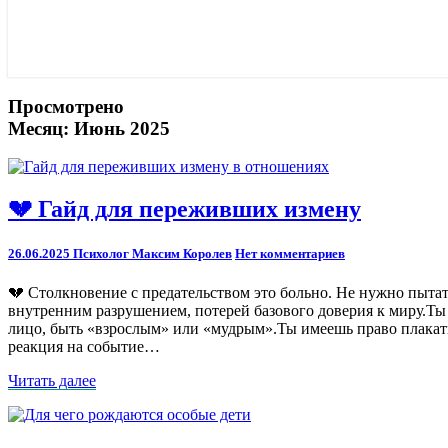
Просмотрено
Месяц:
Июнь 2025
💔
💔 Гайд для переживших измену
Гайд
для
Comments
26.06.2025
Психолог Максим Королев
Нет комментариев
переживших
измену
💔 Столкновение с предательством это больно. Не нужно пытат
внутренним разрушением, потерей базового доверия к миру.Ты 
лицо, быть «взрослым» или «мудрым».Ты имеешь право плакать, 
реакция на событие…
Читать
Читать далее
далее