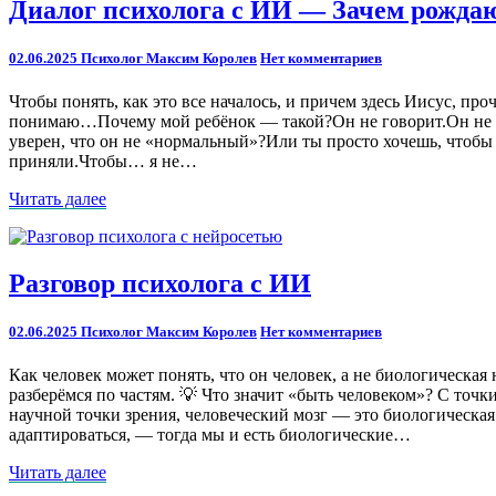
Диалог
Диалог психолога с ИИ — Зачем рождаю
психолога
с
Comments
02.06.2025
Психолог Максим Королев
Нет комментариев
ИИ
—
Чтобы понять, как это все началось, и причем здесь Иисус, прочи
Зачем
понимаю…Почему мой ребёнок — такой?Он не говорит.Он не смо
рождаются
уверен, что он не «нормальный»?Или ты просто хочешь, чтобы 
особые
приняли.Чтобы… я не…
дети?
Читать
Читать далее
далее
Разговор
Разговор психолога с ИИ
психолога
с
Comments
02.06.2025
Психолог Максим Королев
Нет комментариев
ИИ
Как человек может понять, что он человек, а не биологическа
разберёмся по частям. 💡 Что значит «быть человеком»? С точк
научной точки зрения, человеческий мозг — это биологическая
адаптироваться, — тогда мы и есть биологические…
Читать
Читать далее
далее