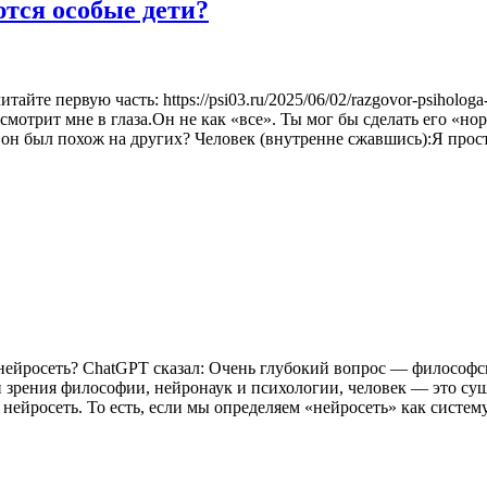
тся особые дети?
тайте первую часть: https://psi03.ru/2025/06/02/razgovor-psiholog
трит мне в глаза.Он не как «все». Ты мог бы сделать его «но
он был похож на других? Человек (внутренне сжавшись):Я прост
я нейросеть? ChatGPT сказал: Очень глубокий вопрос — философ
и зрения философии, нейронаук и психологии, человек — это сущ
 нейросеть. То есть, если мы определяем «нейросеть» как систе