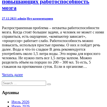
повышающих работоспособность
приемов,
повышающих
мозга
работоспособность
мозга
Comments
27.12.2021
admin
Нет комментариев
Распространенная проблема – нехватка работоспособности
мозга. Когда стоят большие задачи, а человек не может с ними
справиться, есть ощущение, «компьютер зависает»,
«процессор» работает слабо. Работоспособность можно
повысить, используя простые приемы. О них и пойдет речь
далее. Вода и что-то сладкое В день рекомендуется
употреблять около 1,5 литра воды. Это норма для взрослого
человека. Не нужно пить все 1,5 литра залпом. Можно
разделить объем на порции по 200 – 300 мл. То есть, 5
стаканов на протяжении суток. Если в организме…
Читать
Читать далее
далее
Search
Search
for:
Архивы
Июль 2026
Июнь 2026