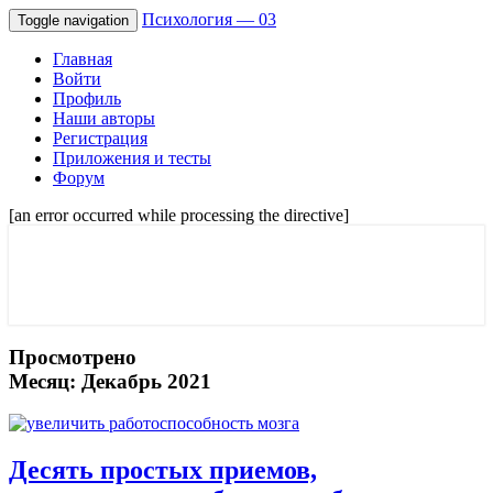
Психология — 03
Toggle navigation
Главная
Войти
Профиль
Наши авторы
Регистрация
Приложения и тесты
Форум
[an error occurred while processing the directive]
Советы психологов онлайн мужчинам,
Психология — 03
и женщинам. Отношения и семейные
проблемы.
Просмотрено
Месяц:
Декабрь 2021
Десять
Десять простых приемов,
простых