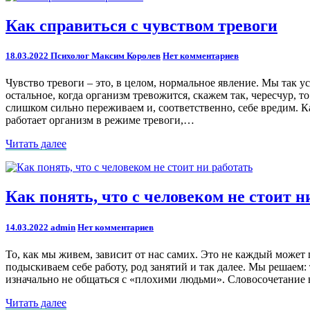
Как
Как справиться с чувством тревоги
справиться
с
Comments
18.03.2022
Психолог Максим Королев
Нет комментариев
чувством
тревоги
Чувство тревоги – это, в целом, нормальное явление. Мы так ус
остальное, когда организм тревожится, скажем так, чересчур, 
слишком сильно переживаем и, соответственно, себе вредим. Ка
работает организм в режиме тревоги,…
Читать
Читать далее
далее
Как
Как понять, что с человеком не стоит 
понять,
что
Comments
14.03.2022
admin
Нет комментариев
с
человеком
То, как мы живем, зависит от нас самих. Это не каждый может 
не
подыскиваем себе работу, род занятий и так далее. Мы решаем:
стоит
изначально не общаться с «плохими людьми». Словосочетание 
ни
работать,
Читать
Читать далее
ни