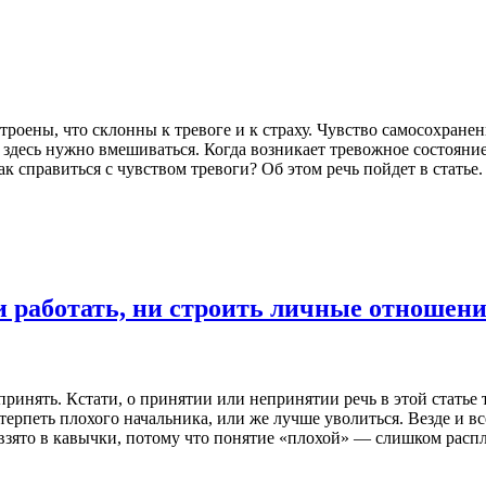
троены, что склонны к тревоге и к страху. Чувство самосохранен
то здесь нужно вмешиваться. Когда возникает тревожное состояни
к справиться с чувством тревоги? Об этом речь пойдет в статье.
ни работать, ни строить личные отношен
принять. Кстати, о принятии или непринятии речь в этой статье
 терпеть плохого начальника, или же лучше уволиться. Везде и в
взято в кавычки, потому что понятие «плохой» — слишком расп