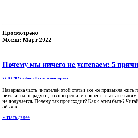
Просмотрено
Месяц:
Март 2022
Почему
Почему мы ничего не успеваем: 5 прич
мы
ничего
Comments
29.03.2022
admin
Нет комментариев
не
успеваем:
Наверняка часть читателей этой статьи все же привыкла жить 
5
результаты не радуют, раз они решили прочесть статью с таким 
причин
не получается. Почему так происходит? Как с этим быть? Читай
обычно…
Читать
Читать далее
далее