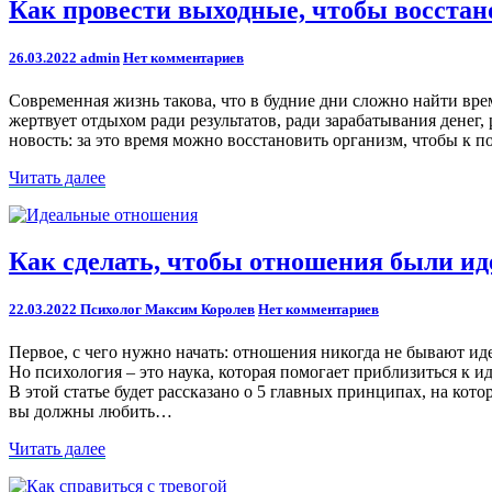
Как
Как провести выходные, чтобы восстан
провести
выходные,
Comments
26.03.2022
admin
Нет комментариев
чтобы
восстановиться
Современная жизнь такова, что в будние дни сложно найти врем
после
жертвует отдыхом ради результатов, ради зарабатывания денег,
тяжелой
новость: за это время можно восстановить организм, чтобы к 
недели
Читать
Читать далее
далее
Как
Как сделать, чтобы отношения были и
сделать,
чтобы
Comments
22.03.2022
Психолог Максим Королев
Нет комментариев
отношения
были
Первое, с чего нужно начать: отношения никогда не бывают ид
идеальным:
Но психология – это наука, которая помогает приблизиться к и
5
В этой статье будет рассказано о 5 главных принципах, на ко
принципов
вы должны любить…
Читать
Читать далее
далее