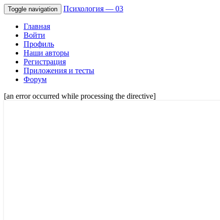
Психология — 03
Toggle navigation
Главная
Войти
Профиль
Наши авторы
Регистрация
Приложения и тесты
Форум
[an error occurred while processing the directive]
Советы психологов онлайн мужчинам, 
Психология — 03