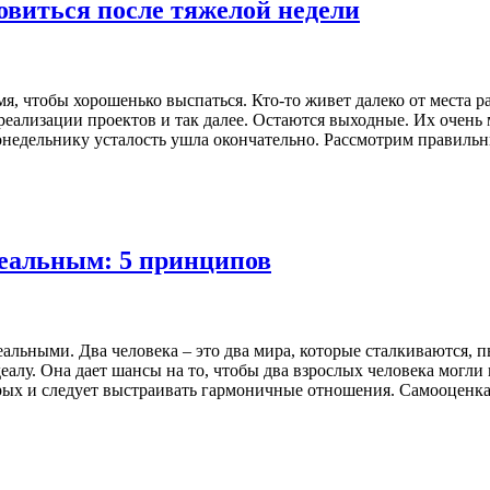
овиться после тяжелой недели
я, чтобы хорошенько выспаться. Кто-то живет далеко от места ра
 реализации проектов и так далее. Остаются выходные. Их очень
понедельнику усталость ушла окончательно. Рассмотрим правиль
деальным: 5 принципов
еальными. Два человека – это два мира, которые сталкиваются, 
деалу. Она дает шансы на то, чтобы два взрослых человека могли
торых и следует выстраивать гармоничные отношения. Самооценк