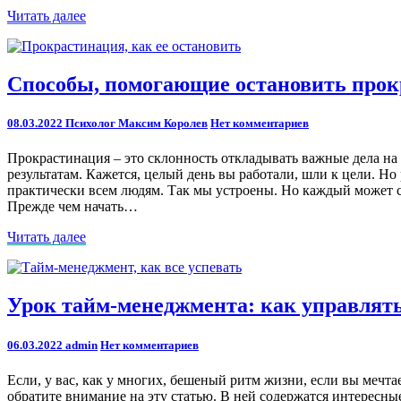
Читать
Читать далее
далее
Способы,
Способы, помогающие остановить про
помогающие
остановить
Comments
08.03.2022
Психолог Максим Королев
Нет комментариев
прокрастинацию
Прокрастинация – это склонность откладывать важные дела н
результатам. Кажется, целый день вы работали, шли к цели. Но
практически всем людям. Так мы устроены. Но каждый может сп
Прежде чем начать…
Читать
Читать далее
далее
Урок
Урок тайм-менеджмента: как управлять 
тайм-
менеджмента:
Comments
06.03.2022
admin
Нет комментариев
как
управлять
Если, у вас, как у многих, бешеный ритм жизни, если вы мечтае
временем,
обратите внимание на эту статью. В ней содержатся интересн
чтобы