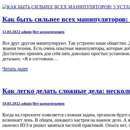
далее
строить
личные
отношения
Как
Как быть сильнее всех манипуляторов: 
быть
сильнее
Comments
12.03.2022
admin
Нет комментариев
всех
манипуляторов:
Все друг другом манипулируют. Так устроено наше общество. Др
5
знания техник. Есть очень опытные манипуляторы, которые доб
установок
Достаточно принять для себя пять довольно простых установок
детально. «Я в состоянии…
Читать
Читать далее
далее
Как
Как легко делать сложные дела: нескол
легко
делать
Comments
10.03.2022
admin
Нет комментариев
сложные
дела:
Когда на горизонте появляется сложная задача, организм будто 
несколько
возникает лень. В общем, никакого настроя на важное дело. А 
приемов
окончил ВУЗ и решил заняться частной практикой. Опыта нет, з