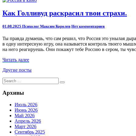
Как
Как Голливуд раскрасил твои страхи.
Голливуд
раскрасил
Comments
01.08.2025
Психолог Максим Королев
Нет комментариев
твои
страхи.
Ты правда думаешь, что сам решил, что Россия это унылая дыра
в одну интересную игру, она называется контроль твоего мышле
на него реагируешь. Они покажут тебе Россию в сером, ты чу
Читать
Читать далее
далее
Навигация
Другие посты
по
Search
Search
for:
записям
Архивы
Июль 2026
Июнь 2026
Май 2026
Апрель 2026
Март 2026
Сентябрь 2025