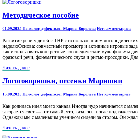
Методическое
Методическое пособие
пособие
Comments
01.09.2025
Психолог, дефектолог Марина Королева
Нет комментариев
Развитие речи у детей с ТНР с использованием логопедических
неделюОснова: совместный просмотр и активные игровые зад
как использовать конкретные логопедические мультфильмы для 
фразовой речи, фонематического слуха и ритмо‑просодики. Для
Читать
Читать далее
далее
Логоговоришки,
Логоговоришки, песенки Маришки
песенки
Маришки
Comments
15.08.2025
Психолог, дефектолог Марина Королева
Нет комментариев
Как родилась идея моего канала Иногда чудо начинается с мален
загорается свет — тот самый, что, казалось, погас под тяжест
Однажды мы с маленьким учеником сидели за столом. Он ждал, ч
Читать
Читать далее
далее