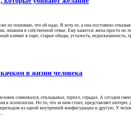
и, которые убивают желание
же не понимаю, что ей надо. Я хочу ее, а она постоянно отказыв
, лишним в собственной семье. Ему кажется: жена просто не люб
 климат в паре, старые обиды, усталость, недосказанность, тре
скачком в жизни человека
ловек сомневался, откладывал, терпел, страдал. А сегодня смен
я к психологии. Но то, что за ним стоит, представляет интерес
ереходом из одной внутренней конфигурации в другую. У челове
,…