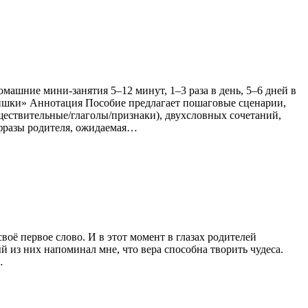
машние мини‑занятия 5–12 минут, 1–3 раза в день, 5–6 дней в
ишки» Аннотация Пособие предлагает пошаговые сценарии,
ществительные/глаголы/признаки), двухсловных сочетаний,
, фразы родителя, ожидаемая…
воё первое слово. И в этот момент в глазах родителей
ый из них напоминал мне, что вера способна творить чудеса.
…