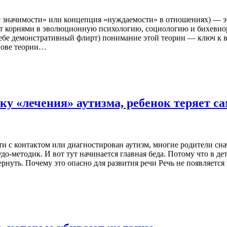
с значимости» или концепция «нуждаемости» в отношениях) — эт
ит корнями в эволюционную психологию, социологию и бихевиори
себе демонстративный флирт) понимание этой теории — ключ к в
нове теории…
у «лечения» аутизма, ребенок теряет са
сти с контактом или диагностирован аутизм, многие родители сна
о-методик. И вот тут начинается главная беда. Потому что в де
рнуть. Почему это опасно для развития речи Речь не появляетс