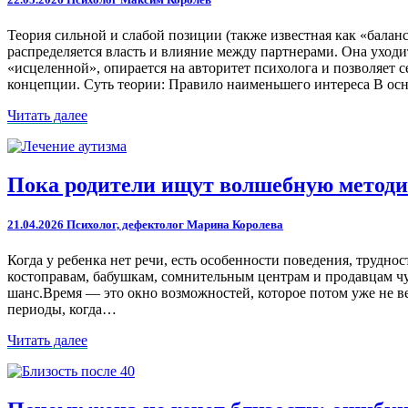
позиция
в
Теория сильной и слабой позиции (также известная как «балан
отношениях
распределяется власть и влияние между партнерами. Она уход
«исцеленной», опирается на авторитет психолога и позволяет 
концепции. Суть теории: Правило наименьшего интереса В ос
Читать
Читать далее
далее
Пока
Пока родители ищут волшебную методик
родители
ищут
21.04.2026
Психолог, дефектолог Марина Королева
волшебную
методику
Когда у ребенка нет речи, есть особенности поведения, трудно
«лечения»
костоправам, бабушкам, сомнительным центрам и продавцам чуд
аутизма,
шанс.Время — это окно возможностей, которое потом уже не ве
ребенок
периоды, когда…
теряет
самое
Читать
Читать далее
ценное:
далее
время
Почему