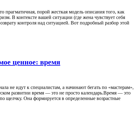
о прагматичная, порой жесткая модель описания того, как
зм. В контексте вашей ситуации (где жена чувствует себя
озврату контроля над ситуацией. Вот подробный разбор этой
мое ценное: время
чала не идут к специалистам, а начинают бегать по «мастерам»,
тском развитии время — это не просто календарь.Время — это
я по щелчку. Она формируется в определенные возрастные