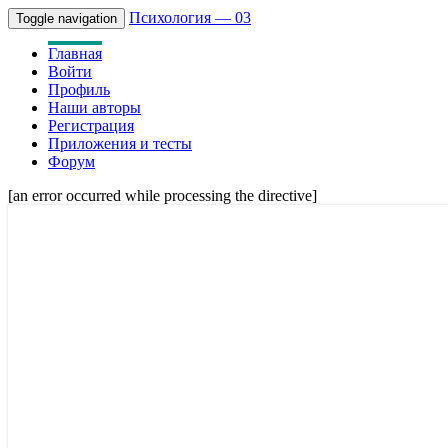
Психология — 03
Toggle navigation
Главная
Войти
Профиль
Наши авторы
Регистрация
Приложения и тесты
Форум
[an error occurred while processing the directive]
Советы психологов онлайн мужчинам, 
Психология — 03