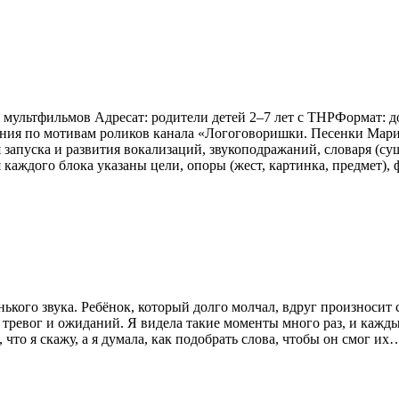
 мультфильмов Адресат: родители детей 2–7 лет с ТНРФормат: до
ания по мотивам роликов канала «Логоговоришки. Песенки Мар
запуска и развития вокализаций, звукоподражаний, словаря (су
 каждого блока указаны цели, опоры (жест, картинка, предмет)
ького звука. Ребёнок, который долго молчал, вдруг произносит с
ью тревог и ожиданий. Я видела такие моменты много раз, и кажд
то я скажу, а я думала, как подобрать слова, чтобы он смог их