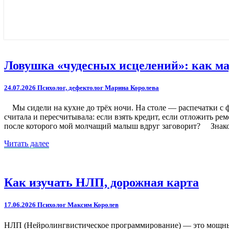
Ловушка
Ловушка «чудесных исцелений»: как ма
«чудесных
исцелений»:
24.07.2026
Психолог, дефектолог Марина Королева
как
маркетинг
Мы сидели на кухне до трёх ночи. На столе — распечатки с фо
обманывает
считала и пересчитывала: если взять кредит, если отложить р
родителей
после которого мой молчащий малыш вдруг заговорит? Знаком
особых
детей
Читать
Читать далее
далее
Как
Как изучать НЛП, дорожная карта
изучать
НЛП,
17.06.2026
Психолог Максим Королев
дорожная
карта
НЛП (Нейролингвистическое программирование) — это мощный 