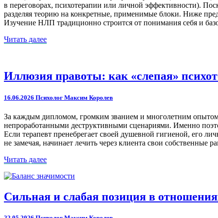
в переговорах, психотерапии или личной эффективности). Поск
разделяя теорию на конкретные, применимые блоки. Ниже пред
Изучение НЛП традиционно строится от понимания себя и баз
Читать
Читать далее
далее
Иллюзия
Иллюзия правоты: как «слепая» психо
правоты:
как
16.06.2026
Психолог Максим Королев
«слепая»
психотерапия
За каждым дипломом, громким званием и многолетним опытом
незаметно
непроработанными деструктивными сценариями. Именно поэтом
разрушает
Если терапевт пренебрегает своей душевной гигиеной, его лич
отношения
не замечая, начинает лечить через клиента свои собственные 
Читать
Читать далее
далее
Сильная
Сильная и слабая позиция в отношения
и
слабая
22.05.2026
Психолог Максим Королев