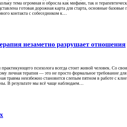
ольку тема огромная и обросла как мифами, так и терапевтическ
ставлена готовая дорожная карта для старта, основные базовые
ового контакта с собеседником к…
терапия незаметно разрушает отношения
 практикующего психолога всегда стоит живой человек. Со св
у личная терапия — это не просто формальное требование для
ная травма неизбежно становится слепым пятном в работе с кли
раны. В результате мы всё чаще наблюдаем…
х