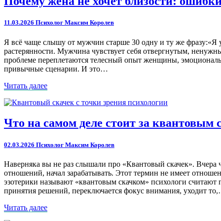
Почему жена не хочет близости: ошибк
жена
не
11.03.2026
Психолог Максим Королев
хочет
близости:
Я всё чаще слышу от мужчин старше 30 одну и ту же фразу:«Я у
ошибки,
растерянности. Мужчина чувствует себя отвергнутым, ненужным
которые
проблеме переплетаются телесный опыт женщины, эмоциональный
убивают
привычные сценарии. И это…
желание
Читать
Читать далее
далее
Что
Что на самом деле стоит за квантовым 
на
самом
02.03.2026
Психолог Максим Королев
деле
стоит
Наверняка вы не раз слышали про «Квантовый скачек». Вчера че
за
отношений, начал зарабатывать. Этот термин не имеет отношени
квантовым
эзотерики называют «квантовым скачком» психологи считают п
скачком
принятия решений, переключается фокус внимания, уходит то
в
жизни
Читать
Читать далее
человека
далее