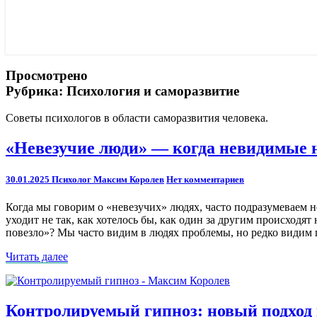
Просмотрено
Рубрика:
Психология и саморазвитие
Советы психологов в области саморазвития человека.
«Невезучие
«Невезучие люди» — когда невидимые 
люди»
—
Comments
30.01.2025
Психолог Максим Королев
Нет комментариев
когда
невидимые
Когда мы говорим о «невезучих» людях, часто подразумеваем не
нейроотличия
уходит не так, как хотелось бы, как один за другим происходят
становятся
повезло»? Мы часто видим в людях проблемы, но редко видим 
препятствиями
Читать
Читать далее
далее
Контролируемый
Контролируемый гипноз: новый подход 