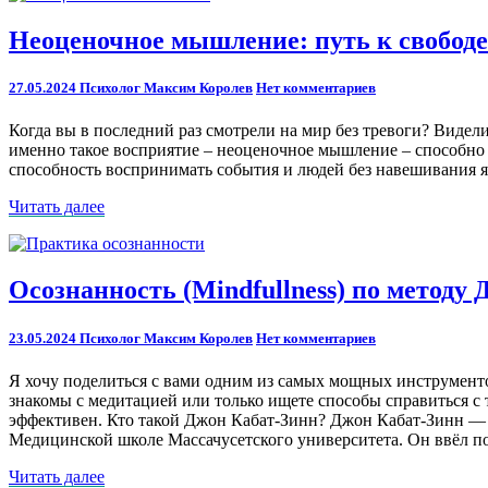
Неоценочное
Неоценочное мышление: путь к свободе
мышление:
путь
Comments
27.05.2024
Психолог Максим Королев
Нет комментариев
к
свободе
Когда вы в последний раз смотрели на мир без тревоги? Видели
именно такое восприятие – неоценочное мышление – способно 
способность воспринимать события и людей без навешивания яр
Читать
Читать далее
далее
Осознанность
Осознанность (Mindfullness) по методу
(Mindfullness)
по
Comments
23.05.2024
Психолог Максим Королев
Нет комментариев
методу
Джона
Я хочу поделиться с вами одним из самых мощных инструмент
Кабат-
знакомы с медитацией или только ищете способы справиться с 
Зинна
эффективен. Кто такой Джон Кабат-Зинн? Джон Кабат-Зинн — 
в
Медицинской школе Массачусетского университета. Он ввёл 
практике
психолога
Читать
Читать далее