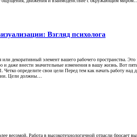
ьные ощущения, движения и взаимодействие с окружающим миром
визуализации: Взгляд психолога
я или декоративный элемент вашего рабочего пространства. Эт
ю и даже внести значительные изменения в вашу жизнь. Вот пят
. Четко определите свои цели Перед тем как начать работу над 
иции. Цели должны…
более весомой. Работа в высокотехнологичной отрасли бросает 