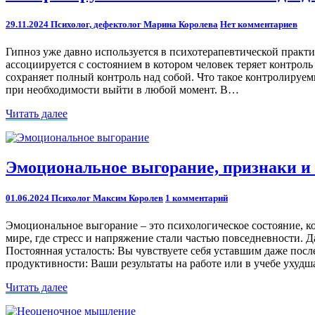
гипноз:
новый
Comments
29.11.2024
Психолог, дефектолог Марина Королева
Нет комментариев
подход
к
Гипноз уже давно используется в психотерапевтической практ
стабильным
ассоциируется с состоянием в котором человек теряет контрол
результатам
сохраняет полный контроль над собой. Что такое контролируем
при необходимости выйти в любой момент. В…
Читать
Читать далее
далее
Эмоциональное
Эмоциональное выгорание, признаки и
выгорание,
признаки
Comments
01.06.2024
Психолог Максим Королев
1 комментарий
и
методы
Эмоциональное выгорание – это психологическое состояние, ко
восстановления
мире, где стресс и напряжение стали частью повседневности.
Постоянная усталость: Вы чувствуете себя уставшим даже посл
продуктивности: Ваши результаты на работе или в учебе ухудш
Читать
Читать далее
далее