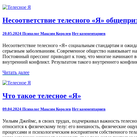
далее
Несоответствие
Несоответствие телесного «Я» общепр
телесного
«Я»
Comments
20.05.2024
Психолог Максим Королев
Нет комментариев
общепризнанным
стандартам
Несоответствие телесного «Я» социальным стандартам и ожидан
серьезным заболеваниям. Современное общество навязывает на
Постоянный прессинг приводит к тому, что многие начинают в
внутренний конфликт. Результатом такого внутреннего конфликт
Читать
Читать далее
далее
Что
Что такое телесное «Я»
такое
телесное
Comments
09.04.2024
Психолог Максим Королев
Нет комментариев
«Я»
Уильям Джеймс, в своих трудах, подчеркивал важность телесно
относится к физическому телу: его внешность, физические ощ
процессами и психологическим восприятием собственного тела