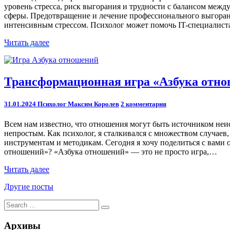
уровень стресса, риск выгорания и трудности с балансом межд
сферы. Предотвращение и лечение профессионального выгоран
интенсивным стрессом. Психолог может помочь IT-специалиста
Читать
Читать далее
далее
Трансформационная
Трансформационная игра «Азбука отно
игра
«Азбука
Comments
31.01.2024
Психолог Максим Королев
2 комментария
отношений»:
Найдите
Всем нам известно, что отношения могут быть источником неи
ключ
непростым. Как психолог, я сталкивался с множеством случаев
к
инструментам и методикам. Сегодня я хочу поделиться с вам
гармонии
отношений»? «Азбука отношений» — это не просто игра,…
Читать
Читать далее
далее
Навигация
Другие посты
по
Search
Search
for:
записям
Архивы