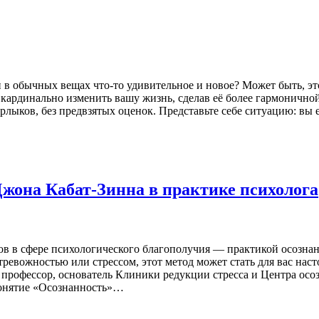
 в обычных вещах что-то удивительное и новое? Может быть, это
кардинально изменить вашу жизнь, сделав её более гармоничной
лыков, без предвзятых оценок. Представьте себе ситуацию: вы е
 Джона Кабат-Зинна в практике психолога
ов в сфере психологического благополучия — практикой осозна
тревожностью или стрессом, этот метод может стать для вас нас
профессор, основатель Клиники редукции стресса и Центра осо
понятие «Осознанность»…