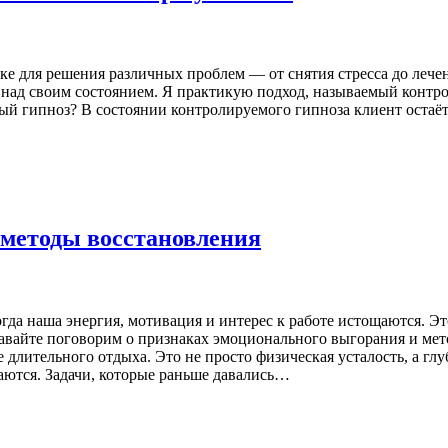
ике для решения различных проблем — от снятия стресса до леч
ь над своим состоянием. Я практикую подход, называемый контро
ый гипноз? В состоянии контролируемого гипноза клиент остаётс
 методы восстановления
гда наша энергия, мотивация и интерес к работе истощаются. Э
 Давайте поговорим о признаках эмоционального выгорания и м
е длительного отдыха. Это не просто физическая усталость, а г
аются. Задачи, которые раньше давались…