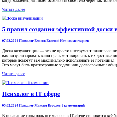
когда младенец начинает осознавать свое тело через тактил
Читать
Читать далее
далее
5
5 правил создания эффективной доски 
правил
создания
Comments
07.02.2024
Психолог Еласов Евгений
Нет комментариев
эффективной
доски
Доска визуализации — это не просто инструмент планировани
визуализации:
вам визуализировать ваши цели, мотивировать к их достижени
Взгляд
которые помогут вам максимально использовать её потенциал. 1
психолога
Это могут быть краткосрочные задачи или долгосрочные амб
Читать
Читать далее
далее
Психолог
Психолог в IT сфере
в
IT
Comments
05.02.2024
Психолог Максим Королев
1 комментарий
сфере
В последние годы роль психологов в IT-сфере становится всё 