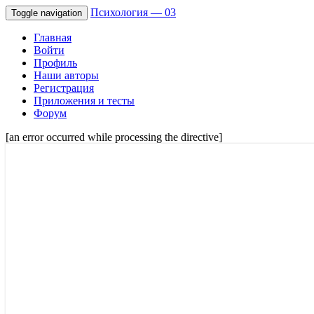
Психология — 03
Toggle navigation
Главная
Войти
Профиль
Наши авторы
Регистрация
Приложения и тесты
Форум
[an error occurred while processing the directive]
Советы психологов онлайн мужчинам, 
Психология — 03