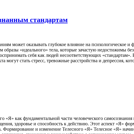
изнанным стандартам
иям может оказывать глубокое влияние на психологическое и фи
м образы «идеального» тела, которые зачастую недостижимы бе
оспринимать себя как людей несоответствующих «стандартам». В
а могут стать стресс, тревожные расстройства и депрессия, кот
го «Я» как фундаментальной части человеческого самосознания и
ущения, здоровье и способность к действию. Этот аспект «Я» ф
. Формирование и изменение Телесного «Я» Телесное «Я» начин