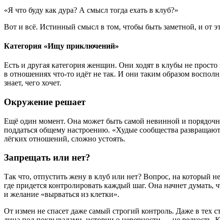
«Я что буду как дура? А смысл тогда ехать в клуб?»
Вот и всё. Истинный смысл в том, чтобы быть заметной, и от э
Категория «Ищу приключений»
Есть и другая категория женщин. Они ходят в клубы не прост
в отношениях что-то идёт не так. И они таким образом воспол
знает, чего хочет.
Окружение решает
Ещё один момент. Она может быть самой невинной и порядочной
поддаться общему настроению. «Худые сообщества развращают 
лёгких отношений, сложно устоять.
Запрещать или нет?
Так что, отпустить жену в клуб или нет? Вопрос, на который н
где придется контролировать каждый шаг. Она начнет думать, 
и желание «вырваться из клетки».
От измен не спасет даже самый строгий контроль. Даже в тех 
лица под покрывалами, истории о неверности — не редкость. К