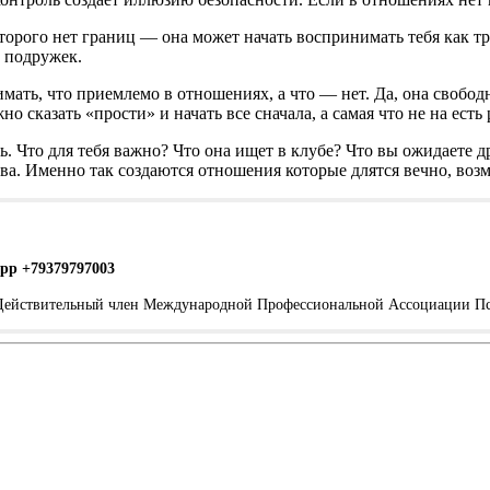
торого нет границ — она может начать воспринимать тебя как т
е подружек.
мать, что приемлемо в отношениях, а что — нет. Да, она свобод
но сказать «прости» и начать все сначала, а самая что не на ест
ть. Что для тебя важно? Что она ищет в клубе? Что вы ожидаете 
ва. Именно так создаются отношения которые длятся вечно, воз
pp +79379797003
. Действительный член Международной Профессиональной Ассоциации