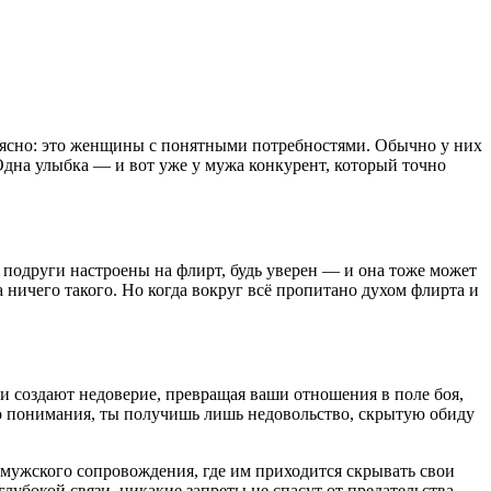
ё ясно: это женщины с понятными потребностями. Обычно у них
Одна улыбка — и вот уже у мужа конкурент, который точно
 подруги настроены на флирт, будь уверен — и она тоже может
ничего такого. Но когда вокруг всё пропитано духом флирта и
ни создают недоверие, превращая ваши отношения в поле боя,
сто понимания, ты получишь лишь недовольство, скрытую обиду
з мужского сопровождения, где им приходится скрывать свои
убокой связи, никакие запреты не спасут от предательства.