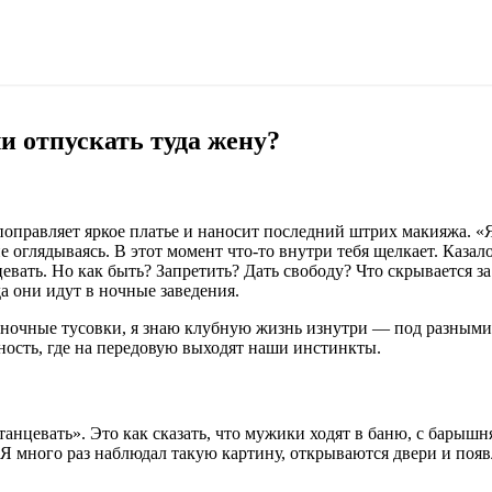
и отпускать туда жену?
 поправляет яркое платье и наносит последний штрих макияжа. «
не оглядываясь. В этот момент что-то внутри тебя щелкает. Казал
евать. Но как быть? Запретить? Дать свободу? Что скрывается за
а они идут в ночные заведения.
ночные тусовки, я знаю клубную жизнь изнутри — под разными у
ность, где на передовую выходят наши инстинкты.
нцевать». Это как сказать, что мужики ходят в баню, с барышня
 Я много раз наблюдал такую картину, открываются двери и появ