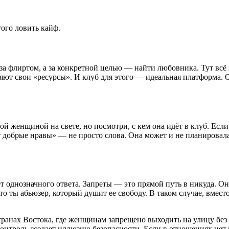
того ловить кайф.
о за флиртом, а за конкретной целью — найти любовника. Тут вс
няют свои «ресурсы». И клуб для этого — идеальная платформа. 
 женщиной на свете, но посмотри, с кем она идёт в клуб. Если
добрые нравы» — не просто слова. Она может и не планировала 
ет однозначного ответа. Запреты — это прямой путь в никуда. О
что ты абьюзер, который душит ее свободу. В таком случае, вме
странах Востока, где женщинам запрещено выходить на улицу бе
онтроль создает иллюзию безопасности. Если в отношениях нет гл