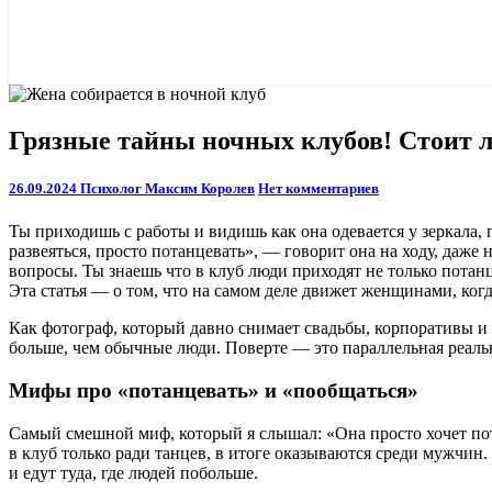
Грязные
Грязные тайны ночных клубов! Стоит л
тайны
ночных
Comments
26.09.2024
Психолог Максим Королев
Нет комментариев
клубов!
Стоит
Ты приходишь с работы и видишь как она одевается у зеркала,
ли
развеяться, просто потанцевать», — говорит она на ходу, даже 
отпускать
вопросы. Ты знаешь что в клуб люди приходят не только потанц
туда
Эта статья — о том, что на самом деле движет женщинами, когд
жену?
Как фотограф, который давно снимает свадьбы, корпоративы и 
больше, чем обычные люди. Поверте — это параллельная реаль
Мифы про «потанцевать» и «пообщаться»
Самый смешной миф, который я слышал: «Она просто хочет пота
в клуб только ради танцев, в итоге оказываются среди мужчин.
и едут туда, где людей побольше.