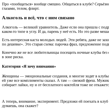
Про «пообщаться» вообще смешно. Общаться в клубе? Серьёзно?
глазами, телом, флирт.
Алкоголь и всё, что с ним связано
Алкоголь — великий уравнитель. Даже если она пришла с подру
каком-то типе в углу. И да, парень у неё есть. Но это разве меша
Есть интересная каста молодых людей. Эти ребята, даже не за
по дешевке». Это старая схема: парочка фраз, предложение под
Конечно же не все любительницы посещить ночные клубы без с
в зоне риска.
Категория «Я хочу внимания»
Женщины — эмоциональные создания, и многие ходят в клубы, 
ей уже все комплименты сказал. А там — свежий фреш. Мужики 
собирает лайки, ну и от бесплатного коктейля тоже не откажетс
А теперь, внимание, эксперимент. Предложи ей поехать в клуб 
думаешь, она скажет?