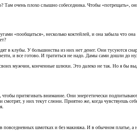
 Там очень плохо слышно собеседника. Чтобы «потрещать», они 
гами «пообщаться», несколько коктейлей, и она забыла что она 
ет?
ходят в клубы. У большинства из них нет денег. Они тусуются с
везти, и все готово. И тратиться не надо. Дамы сами дошли до 
воих мужчин, конченные шлюхи. Это далеко не так. Но я бы вы
чтобы притягивать внимание. Они энергетически подпитываются
смотрят, у них текут слюни. Приятно же, когда чувствуешь себ
я.
в повседневных шмотках и без макияжа. И в обычном платье, а не