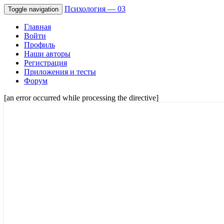
Психология — 03
Toggle navigation
Главная
Войти
Профиль
Наши авторы
Регистрация
Приложения и тесты
Форум
[an error occurred while processing the directive]
Советы психологов онлайн мужчинам, 
Психология — 03