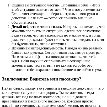
Оценивай ситуацию честно.
Спрашивай себя: «Что в
этой ситуации зависит от меня? Что я могу изменить?»
Если ответ очевиден — бери контроль в свои руки и
действуй. Если нет — готовься принять внешние
обстоятельства.
Делай всё, что в твоих силах.
Когда ты понимаешь, что
можешь повлиять на ситуацию, сделай всё возможное.
Будь уверен, что ты выложился по максимуму, и тогда,
даже если результат будет не тот, что ты ожидал, ты хотя
бы будешь знать, что не отступил.
Принимай непредсказуемость.
Иногда жизнь реально
бывает как рулетка. Сегодня выиграл, завтра проиграл.
Но в этом и кайф — ты никогда не знаешь, что тебя
ждёт. Если научишься принимать неожиданные
моменты как часть игры, а не как катастрофу, это
поможет тебе сохранить спокойствие и не сойти с ума.
Заключение: Водитель или пассажир?
Найти баланс между внутренним и внешним локусами — это
как научиться чувствовать дорогу. Ты не можешь всегда
держать всё под полным контролем, но и не должен
превращаться в пассивного пассажира, который просто
плывёт по течению. Ты водитель своей жизни, но иногда ты