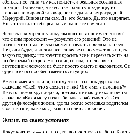
абстрактное, типа «ну как пойдёт», а реальная осознанная
позиция. Ты знаешь, что если сегодня ты в заднице, то
виноват не мировой заговор, не звезды или ретроградный
Меркурий. Виноват ты сам. Да, это больно. Да, это напрягает.
Но зато это даёт тебе реальный шанс всё изменить.
Человек с внутренним локусом контроля понимает, что всё,
что с ним происходит — результат его решений. Это не
значит, что он магически может избежать проблем или бед.
Нет, они будут, и иногда вселенная реально может выкинуть
такую подлянку, что хочется бросить всё и переехать жить на
необитаемый остров. Но разница в том, что человек с
внутренним локусом не будет просто сидеть и жаловаться. Он
будет искать способы изменить ситуацию.
Вместо «меня уволили, потому что начальник дурак» ты
скажешь: «Окей, что я сделал не так? Что я могу изменить?»
Вместо «всё вокруг дорого, поэтому я не могу накопить» ты
скажешь: «Как я могу начать больше зарабатывать?» Это
другая философия жизни, где ты всегда остаёшься водителем
своей жизни, даже когда машина влетела в кювет.
Жизнь на своих условиях
Локус контроля — это, по сути, вопрос твоего выбора. Как ты