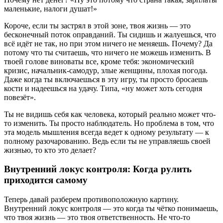
маленькие, налоги душат!»
Короче, если ты застрял в этой зоне, твоя жизнь — это
бесконечный поток оправданий. Ты сидишь и жалуешься, что
всё идёт не так, но при этом ничего не меняешь. Почему? Да
потому что ты считаешь, что ничего не можешь изменить. В
твоей голове виноваты все, кроме тебя: экономический
кризис, начальник-самодур, злые женщины, плохая погода.
Даже когда ты включаешься в эту игру, ты просто бросаешь
кости и надеешься на удачу. Типа, «ну может хоть сегодня
повезёт».
Ты не видишь себя как человека, который реально может что-
то изменить. Ты просто наблюдатель. Но проблема в том, что
эта модель мышления всегда ведет к одному результату — к
полному разочарованию. Ведь если ты не управляешь своей
жизнью, то кто это делает?
Внутренний локус контроля: Когда рулить
приходится самому
Теперь давай разберем противоположную картину.
Внутренний локус контроля — это когда ты чётко понимаешь,
что твоя жизнь — это твоя ответственность. Не что-то