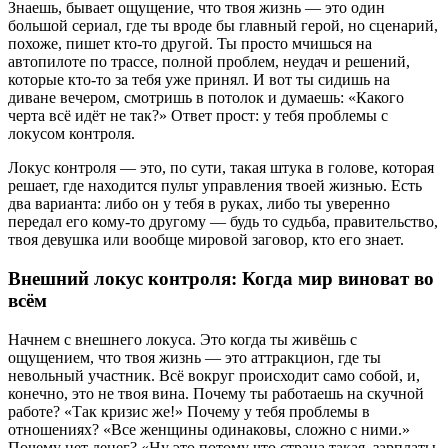
твою
Знаешь, бывает ощущение, что твоя жизнь — это один
жизнь?
большой сериал, где ты вроде бы главный герой, но сценарий,
похоже, пишет кто-то другой. Ты просто мчишься на
автопилоте по трассе, полной проблем, неудач и решений,
которые кто-то за тебя уже принял. И вот ты сидишь на
диване вечером, смотришь в потолок и думаешь: «Какого
черта всё идёт не так?» Ответ прост: у тебя проблемы с
локусом контроля.
Локус контроля — это, по сути, такая штука в голове, которая
решает, где находится пульт управления твоей жизнью. Есть
два варианта: либо он у тебя в руках, либо ты уверенно
передал его кому-то другому — будь то судьба, правительство,
твоя девушка или вообще мировой заговор, кто его знает.
Внешний локус контроля: Когда мир виноват во
всём
Начнем с внешнего локуса. Это когда ты живёшь с
ощущением, что твоя жизнь — это аттракцион, где ты
невольный участник. Всё вокруг происходит само собой, и,
конечно, это не твоя вина. Почему ты работаешь на скучной
работе? «Так кризис же!» Почему у тебя проблемы в
отношениях? «Все женщины одинаковы, сложно с ними.»
Почему нет денег? «Ну это потому что страна такая, зарплаты