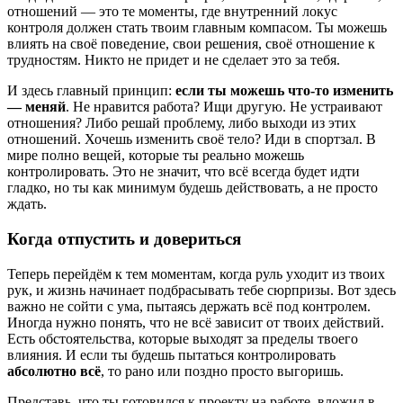
отношений — это те моменты, где внутренний локус
контроля должен стать твоим главным компасом. Ты можешь
влиять на своё поведение, свои решения, своё отношение к
трудностям. Никто не придет и не сделает это за тебя.
И здесь главный принцип:
если ты можешь что-то изменить
— меняй
. Не нравится работа? Ищи другую. Не устраивают
отношения? Либо решай проблему, либо выходи из этих
отношений. Хочешь изменить своё тело? Иди в спортзал. В
мире полно вещей, которые ты реально можешь
контролировать. Это не значит, что всё всегда будет идти
гладко, но ты как минимум будешь действовать, а не просто
ждать.
Когда отпустить и довериться
Теперь перейдём к тем моментам, когда руль уходит из твоих
рук, и жизнь начинает подбрасывать тебе сюрпризы. Вот здесь
важно не сойти с ума, пытаясь держать всё под контролем.
Иногда нужно понять, что не всё зависит от твоих действий.
Есть обстоятельства, которые выходят за пределы твоего
влияния. И если ты будешь пытаться контролировать
абсолютно всё
, то рано или поздно просто выгоришь.
Представь, что ты готовился к проекту на работе, вложил в