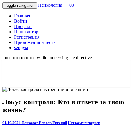
Психология — 03
Toggle navigation
Главная
Войти
Профиль
Наши авторы
Регистрация
Приложения и тесты
Форум
[an error occurred while processing the directive]
Советы психологов онлайн мужчинам,
Психология — 03
и женщинам. Отношения и семейные
проблемы.
Локус
Локус контроля: Кто в ответе за твою
контроля:
жизнь?
Кто
в
ответе
Comments
01.10.2024
Психолог Еласов Евгений
Нет комментариев
за