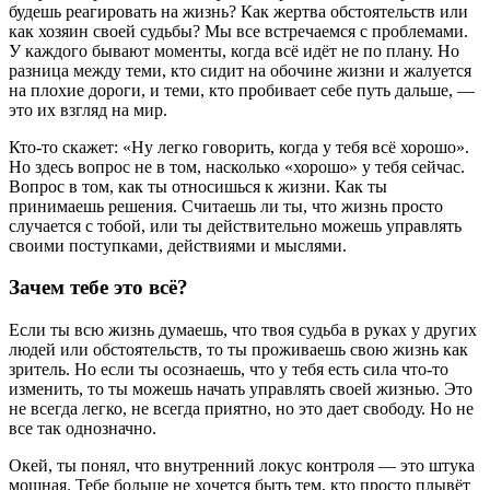
будешь реагировать на жизнь? Как жертва обстоятельств или
как хозяин своей судьбы? Мы все встречаемся с проблемами.
У каждого бывают моменты, когда всё идёт не по плану. Но
разница между теми, кто сидит на обочине жизни и жалуется
на плохие дороги, и теми, кто пробивает себе путь дальше, —
это их взгляд на мир.
Кто-то скажет: «Ну легко говорить, когда у тебя всё хорошо».
Но здесь вопрос не в том, насколько «хорошо» у тебя сейчас.
Вопрос в том, как ты относишься к жизни. Как ты
принимаешь решения. Считаешь ли ты, что жизнь просто
случается с тобой, или ты действительно можешь управлять
своими поступками, действиями и мыслями.
Зачем тебе это всё?
Если ты всю жизнь думаешь, что твоя судьба в руках у других
людей или обстоятельств, то ты проживаешь свою жизнь как
зритель. Но если ты осознаешь, что у тебя есть сила что-то
изменить, то ты можешь начать управлять своей жизнью. Это
не всегда легко, не всегда приятно, но это дает свободу. Но не
все так однозначно.
Окей, ты понял, что внутренний локус контроля — это штука
мощная. Тебе больше не хочется быть тем, кто просто плывёт