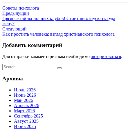
Советы психолога
Навигация
Предыдущий
Грязные тайны ночных клубов! Стоит ли отпускать туда
по
жену?
записям
Следующий
Как простить человека: взгляд христианского психолога
Добавить комментарий
Для отправки комментария вам необходимо
авторизоваться
.
Search
Search
for:
Архивы
Июль 2026
Июнь 2026
Май 2026
Апрель 2026
Март 2026
Сентябрь 2025
Август 2025
Июнь 2025