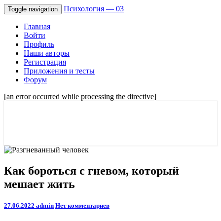
Психология — 03
Toggle navigation
Главная
Войти
Профиль
Наши авторы
Регистрация
Приложения и тесты
Форум
[an error occurred while processing the directive]
Советы психологов онлайн мужчинам,
Психология — 03
и женщинам. Отношения и семейные
проблемы.
Как
Как бороться с гневом, который
бороться
мешает жить
с
гневом,
который
Comments
27.06.2022
admin
Нет комментариев
мешает