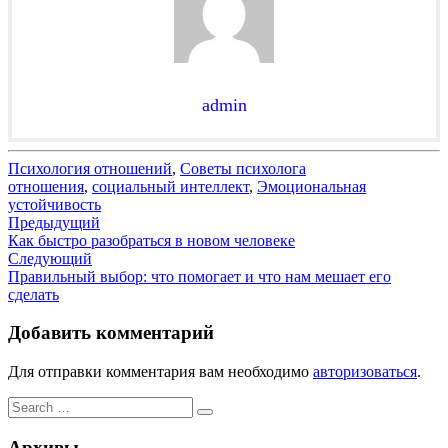
admin
Психология отношений
,
Советы психолога
отношения
,
социальный интеллект
,
Эмоциональная
устойчивость
Навигация
Предыдущий
Как быстро разобраться в новом человеке
по
Следующий
записям
Правильный выбор: что помогает и что нам мешает его
сделать
Добавить комментарий
Для отправки комментария вам необходимо
авторизоваться
.
Search
Search
for:
Архивы