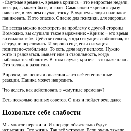
их
«Смутные времена», времена кризиса – это непростые недели,
пережить:
месяцы, а, может быть, и годы. Само слово «кризис» сразу
советы
навевает, в лучшем случае, тоску. В худшем – люди начинают
психолога
паниковать. И это опасно. Опасно для психики, для здоровья.
Но всегда можно посмотреть на проблему с другой стороны.
Возможно, вы слушали такое выражение: «Кризис – это время
возможностей». Действительно, когда ситуация стабильная, то
её трудно переломить. И хорошо еще, если ситуация
позитивно-стабильная. То есть, дела идут неплохо. Нужно
жить и радоваться. Бывает еще и стабильность, когда
наблюдается «болото». В этом случае, кризис – это даже плюс.
Это толчок к развитию.
Впрочем, волнения и опасения – это всё естественные
реакции. Паника может навредить.
Что делать, как действовать в «смутные времена»?
Есть несколько ценных советов. О них и пойдет речь далее.
Позвольте себе слабости
Мы многое пережили. И впереди обязательно будут
испытания. Это жизнь. Так всё устроено. Если очень тяжело,