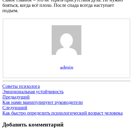
бояться, когда всё плохо. После спада всегда наступает
подъем.
admin
Советы психолога
Эмоциональная устойчивость
Навигация
Предыдущий
Как нами манипулируют руководители
по
Следующий
записям
Как быстро определить психологический возраст человека
Добавить комментарий