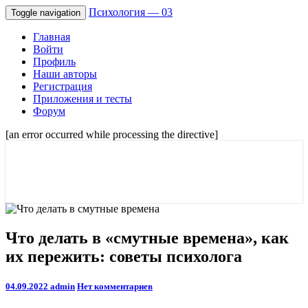
Психология — 03
Toggle navigation
Главная
Войти
Профиль
Наши авторы
Регистрация
Приложения и тесты
Форум
[an error occurred while processing the directive]
Советы психологов онлайн мужчинам,
Психология — 03
и женщинам. Отношения и семейные
проблемы.
Что
Что делать в «смутные времена», как
делать
их пережить: советы психолога
в
«смутные
времена»,
Comments
04.09.2022
admin
Нет комментариев
как