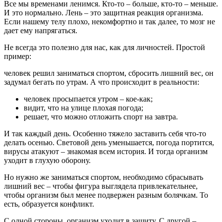
Все мы временами ленимся. Кто-то – больше, кто-то – меньше.
И это нормально. Лень – это защитная реакция организма.
Если нашему телу плохо, некомфортно и так далее, то мозг не
дает ему напрягаться.
Не всегда это полезно для нас, как для личностей. Простой
пример:
человек решил заниматься спортом, сбросить лишний вес, он
задумал бегать по утрам. А что происходит в реальности:
человек просыпается утром – кое-как;
видит, что на улице плохая погода;
решает, что можно отложить спорт на завтра.
И так каждый день. Особенно тяжело заставить себя что-то
делать осенью. Световой день уменьшается, погода портится,
вирусы атакуют – знакомая всем история. И тогда организм
уходит в глухую оборону.
Но нужно же заниматься спортом, необходимо сбрасывать
лишний вес – чтобы фигура выглядела привлекательнее,
чтобы организм был менее подвержен разным болячкам. То
есть, образуется конфликт.
С одной стороны, организм уходит в защиту. С другой –