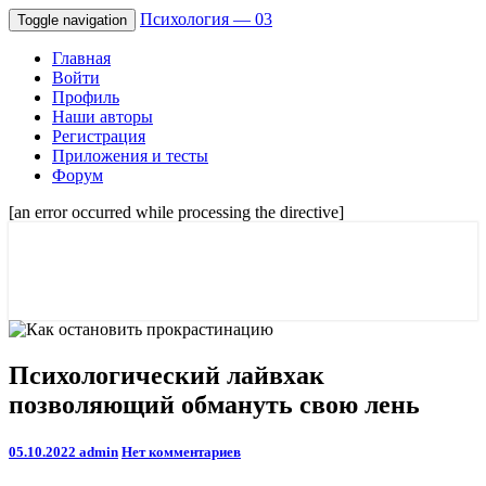
Психология — 03
Toggle navigation
Главная
Войти
Профиль
Наши авторы
Регистрация
Приложения и тесты
Форум
[an error occurred while processing the directive]
Советы психологов онлайн мужчинам,
Психология — 03
и женщинам. Отношения и семейные
проблемы.
Психологический
Психологический лайвхак
лайвхак
позволяющий обмануть свою лень
позволяющий
обмануть
свою
Comments
05.10.2022
admin
Нет комментариев
лень