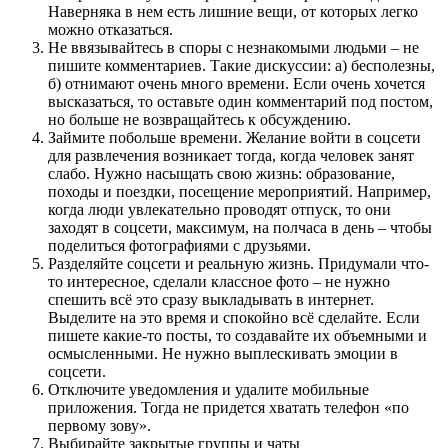
Наверняка в нем есть лишние вещи, от которых легко
можно отказаться.
Не ввязывайтесь в споры с незнакомыми людьми – не
пишите комментариев. Такие дискуссии: а) бесполезны,
б) отнимают очень много времени. Если очень хочется
высказаться, то оставьте один комментарий под постом,
но больше не возвращайтесь к обсуждению.
Займите побольше времени. Желание войти в соцсети
для развлечения возникает тогда, когда человек занят
слабо. Нужно насыщать свою жизнь: образование,
походы и поездки, посещение мероприятий. Например,
когда люди увлекательно проводят отпуск, то они
заходят в соцсети, максимум, на полчаса в день – чтобы
поделиться фотографиями с друзьями.
Разделяйте соцсети и реальную жизнь. Придумали что-
то интересное, сделали классное фото – не нужно
спешить всё это сразу выкладывать в интернет.
Выделите на это время и спокойно всё сделайте. Если
пишете какие-то посты, то создавайте их объемными и
осмысленными. Не нужно выплескивать эмоции в
соцсети.
Отключите уведомления и удалите мобильные
приложения. Тогда не придется хватать телефон «по
первому зову».
Выбирайте закрытые группы и чаты