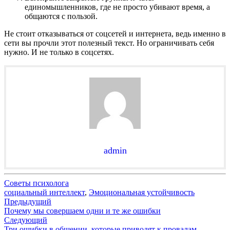
единомышленников, где не просто убивают время, а
общаются с пользой.
Не стоит отказываться от соцсетей и интернета, ведь именно в
сети вы прочли этот полезный текст. Но ограничивать себя
нужно. И не только в соцсетях.
admin
Советы психолога
социальный интеллект
,
Эмоциональная устойчивость
Навигация
Предыдущий
Почему мы совершаем одни и те же ошибки
по
Следующий
Три ошибки в общении, которые приводят к провалам