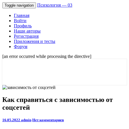
Психология — 03
Toggle navigation
Главная
Войти
Профиль
Наши авторы
Регистрация
Приложения и тесты
Форум
[an error occurred while processing the directive]
Советы психологов онлайн мужчинам,
Психология — 03
и женщинам. Отношения и семейные
проблемы.
Как
Как справиться с зависимостью от
справиться
соцсетей
с
зависимостью
от
Comments
16.05.2022
admin
Нет комментариев
соцсетей