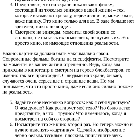
Представьте, что на экране показывают фильм,
состоящий из тяжелых эпизодов вашей жизни – тех,
которые вызывают тревогу, переживания и, может быть,
даже панику. Это кино только для вас. В зале больше нет
зрителей, никто не войдет.
Смотрите на эпизоды, моменты своей жизни со
стороны, не пытаясь их осмыслить, не пугаясь их. Это
просто кино, не имеющее отношения реальности.
Важно: картинка должна быть максимально яркой.
Современные фильмы богаты на спецэффекты. Посмотрите
на моменты из вашей жизни отрешенно. Ведь, когда мы
приходим в кинотеатр и смотрим на героев блокбастеров, то
именно так всё происходит. С людьми на экране, бывает,
случаются очень серьезные и страшные вещи. Но мы
понимаем, что это просто кино, даже если оно сильно похоже
на реальность.
Задайте себе несколько вопросов: как я себя чувствую?
О чем думаю? Как реагирует моё тело? Что было легко
представить, а что – трудно? Что изменилось, когда я
посмотрел на себя со стороны?
Посмотрите это же кино второй раз. Но теперь можно и
нужно изменять «картинку». Сделайте изображение
черно-белым, тусклым, плоским, приглушите звук.