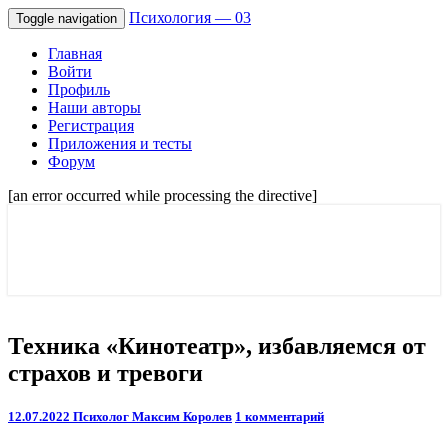
Психология — 03
Toggle navigation
Главная
Войти
Профиль
Наши авторы
Регистрация
Приложения и тесты
Форум
[an error occurred while processing the directive]
Советы психологов онлайн мужчинам,
Психология — 03
и женщинам. Отношения и семейные
проблемы.
Техника
Техника «Кинотеатр», избавляемся от
«Кинотеатр»,
страхов и тревоги
избавляемся
от
страхов
Comments
12.07.2022
Психолог Максим Королев
1 комментарий
и