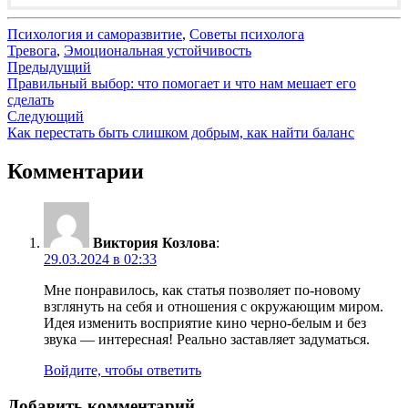
Психология и саморазвитие
,
Советы психолога
Тревога
,
Эмоциональная устойчивость
Навигация
Предыдущий
Правильный выбор: что помогает и что нам мешает его
по
сделать
записям
Следующий
Как перестать быть слишком добрым, как найти баланс
Комментарии
Виктория Козлова
:
29.03.2024 в 02:33
Мне понравилось, как статья позволяет по-новому
взглянуть на себя и отношения с окружающим миром.
Идея изменить восприятие кино черно-белым и без
звука — интересная! Реально заставляет задуматься.
Войдите, чтобы ответить
Добавить комментарий