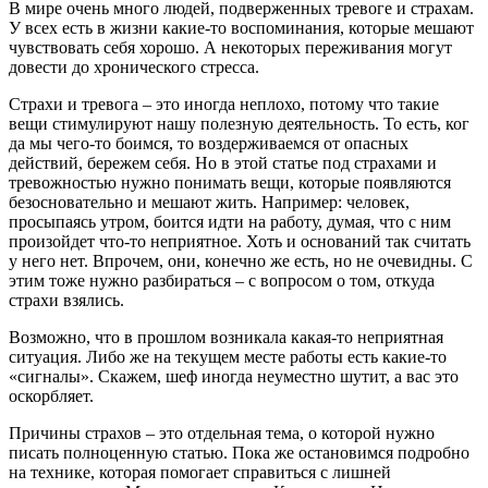
тревоги
В мире очень много людей, подверженных тревоге и страхам.
У всех есть в жизни какие-то воспоминания, которые мешают
чувствовать себя хорошо. А некоторых переживания могут
довести до хронического стресса.
Страхи и тревога – это иногда неплохо, потому что такие
вещи стимулируют нашу полезную деятельность. То есть, ког
да мы чего-то боимся, то воздерживаемся от опасных
действий, бережем себя. Но в этой статье под страхами и
тревожностью нужно понимать вещи, которые появляются
безосновательно и мешают жить. Например: человек,
просыпаясь утром, боится идти на работу, думая, что с ним
произойдет что-то неприятное. Хоть и оснований так считать
у него нет. Впрочем, они, конечно же есть, но не очевидны. С
этим тоже нужно разбираться – с вопросом о том, откуда
страхи взялись.
Возможно, что в прошлом возникала какая-то неприятная
ситуация. Либо же на текущем месте работы есть какие-то
«сигналы». Скажем, шеф иногда неуместно шутит, а вас это
оскорбляет.
Причины страхов – это отдельная тема, о которой нужно
писать полноценную статью. Пока же остановимся подробно
на технике, которая помогает справиться с лишней