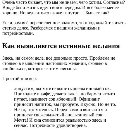
найти
Очень часто бывает, что мы не знаем, чего хотим. Согласны?
истинные
Вроде бы и жизнь идет своим чередом. И всё более-менее
хорошо. Но ведь что-то гложет внутри… Бывает так?
Если вам всё перечисленное знакомо, то продолжайте читать
статью далее. Разберемся с вашими желаниями и
потребностями.
Как выявляются истинные желания
Здесь, на самом деле, всё довольно просто. Проблема не
столько в выявлении настоящих желаний, сколько в
«побочках», которые с этим связаны.
Простой пример:
допустим, вы хотите выпить апельсиновый сок.
Приходите в кафе, делаете заказ, но бармен что-то
путает, наливает сок яблочный. Официант
приносит напиток, вы пробуете. Вкусно. Но не то.
Не то, что хотелось. Перед вами извиняются и
приносят свежевыжатый апельсиновый сок.
Мечта! И она становится реальностью здесь и
сейчас. Потребность удовлетворена.