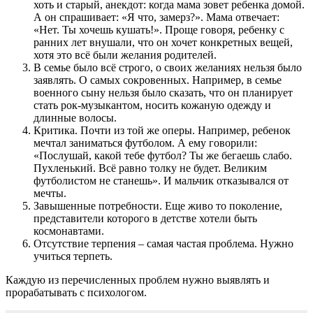
хоть и старый, анекдот: когда мама зовет ребенка домой.
А он спрашивает: «Я что, замерз?». Мама отвечает:
«Нет. Ты хочешь кушать!». Проще говоря, ребенку с
ранних лет внушали, что он хочет конкретных вещей,
хотя это всё были желания родителей.
В семье было всё строго, о своих желаниях нельзя было
заявлять. О самых сокровенных. Например, в семье
военного сыну нельзя было сказать, что он планирует
стать рок-музыкантом, носить кожаную одежду и
длинные волосы.
Критика. Почти из той же оперы. Например, ребенок
мечтал заниматься футболом. А ему говорили:
«Послушай, какой тебе футбол? Ты же бегаешь слабо.
Пухленький. Всё равно толку не будет. Великим
футболистом не станешь». И мальчик отказывался от
мечты.
Завышенные потребности. Еще живо то поколение,
представители которого в детстве хотели быть
космонавтами.
Отсутствие терпения – самая частая проблема. Нужно
учиться терпеть.
Каждую из перечисленных проблем нужно выявлять и
прорабатывать с психологом.