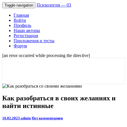
Психология — 03
Toggle navigation
Главная
Войти
Профиль
Наши авторы
Регистрация
Приложения и тесты
Форум
[an error occurred while processing the directive]
Советы психологов онлайн мужчинам,
Психология — 03
и женщинам. Отношения и семейные
проблемы.
Как
Как разобраться в своих желаниях и
разобраться
найти истинные
в
своих
желаниях
Comments
16.02.2023
admin
Нет комментариев
и