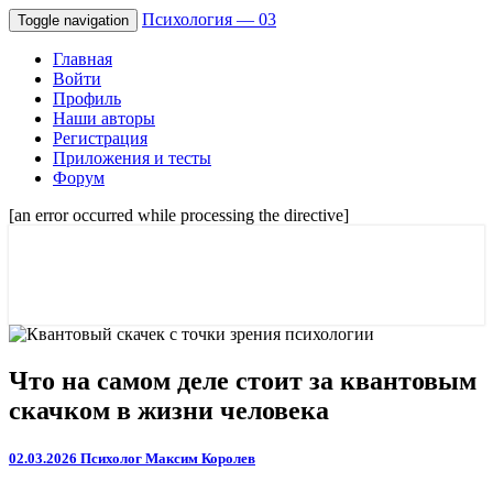
Психология — 03
Toggle navigation
Главная
Войти
Профиль
Наши авторы
Регистрация
Приложения и тесты
Форум
[an error occurred while processing the directive]
Советы психологов онлайн мужчинам,
Психология — 03
и женщинам. Отношения и семейные
проблемы.
Что
Что на самом деле стоит за квантовым
на
скачком в жизни человека
самом
деле
стоит
02.03.2026
Психолог Максим Королев
за