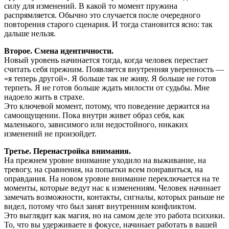
силу для изменений. В какой то момент пружина
распрямляется. Обычно это случается после очередного
повторения старого сценария. И тогда становится ясно: так
дальше нельзя.
Второе. Смена идентичности.
Новый уровень начинается тогда, когда человек перестает
считать себя прежним. Появляется внутренняя уверенность —
«я теперь другой». Я больше так не живу. Я больше не готов
терпеть. Я не готов больше ждать милости от судьбы. Мне
надоело жить в страхе.
Это ключевой момент, потому, что поведение держится на
самоощущении. Пока внутри живет образ себя, как
маленького, зависимого или недостойного, никаких
изменений не произойдет.
Третье. Перенастройка внимания.
На прежнем уровне внимание уходило на выживание, на
тревогу, на сравнения, на попытки всем понравиться, на
оправдания. На новом уровне внимание переключается на те
моменты, которые ведут нас к изменениям. Человек начинает
замечать возможности, контакты, сигналы, которых раньше не
видел, потому что был занят внутренним конфликтом.
Это выглядит как магия, но на самом деле это работа психики.
То, что вы удерживаете в фокусе, начинает работать в вашей