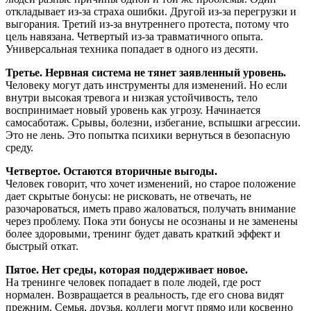
откладывает из-за страха ошибки. Другой из-за перегрузки и
выгорания. Третий из-за внутреннего протеста, потому что
цель навязана. Четвертый из-за травматичного опыта.
Универсальная техника попадает в одного из десяти.
Третье. Нервная система не тянет заявленный уровень.
Человеку могут дать инструменты для изменений. Но если
внутри высокая тревога и низкая устойчивость, тело
воспринимает новый уровень как угрозу. Начинается
самосаботаж. Срывы, болезни, избегание, вспышки агрессии.
Это не лень. Это попытка психики вернуться в безопасную
среду.
Четвертое. Остаются вторичные выгоды.
Человек говорит, что хочет изменений, но старое положение
дает скрытые бонусы: не рисковать, не отвечать, не
разочароваться, иметь право жаловаться, получать внимание
через проблему. Пока эти бонусы не осознаны и не заменены
более здоровыми, тренинг будет давать краткий эффект и
быстрый откат.
Пятое. Нет среды, которая поддерживает новое.
На тренинге человек попадает в поле людей, где рост
нормален. Возвращается в реальность, где его снова видят
прежним. Семья, друзья, коллеги могут прямо или косвенно