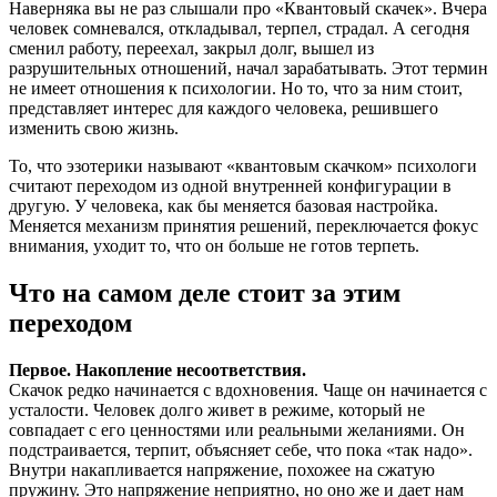
квантовым
Наверняка вы не раз слышали про «Квантовый скачек». Вчера
скачком
человек сомневался, откладывал, терпел, страдал. А сегодня
в
сменил работу, переехал, закрыл долг, вышел из
жизни
разрушительных отношений, начал зарабатывать. Этот термин
человека
не имеет отношения к психологии. Но то, что за ним стоит,
представляет интерес для каждого человека, решившего
изменить свою жизнь.
То, что эзотерики называют «квантовым скачком» психологи
считают переходом из одной внутренней конфигурации в
другую. У человека, как бы меняется базовая настройка.
Меняется механизм принятия решений, переключается фокус
внимания, уходит то, что он больше не готов терпеть.
Что на самом деле стоит за этим
переходом
Первое. Накопление несоответствия.
Скачок редко начинается с вдохновения. Чаще он начинается с
усталости. Человек долго живет в режиме, который не
совпадает с его ценностями или реальными желаниями. Он
подстраивается, терпит, объясняет себе, что пока «так надо».
Внутри накапливается напряжение, похожее на сжатую
пружину. Это напряжение неприятно, но оно же и дает нам